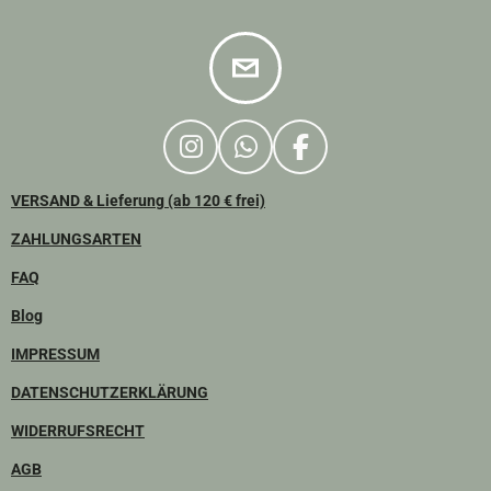
I
W
F
N
H
A
VERSAND & Lieferung (ab 120 € frei)
S
A
C
T
T
E
ZAHLUNGSARTEN
A
S
B
FAQ
G
A
O
R
P
O
Blog
A
P
K
IMPRESSUM
M
DATENSCHUTZERKLÄRUNG
WIDERRUFSRECHT
AGB