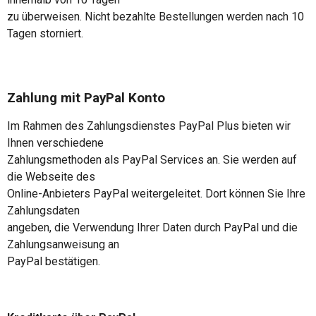
zu überweisen. Nicht bezahlte Bestellungen werden nach 10
Tagen storniert.
Zahlung mit PayPal Konto
Im Rahmen des Zahlungsdienstes PayPal Plus bieten wir
Ihnen verschiedene
Zahlungsmethoden als PayPal Services an. Sie werden auf
die Webseite des
Online-Anbieters PayPal weitergeleitet. Dort können Sie Ihre
Zahlungsdaten
angeben, die Verwendung Ihrer Daten durch PayPal und die
Zahlungsanweisung an
PayPal bestätigen.