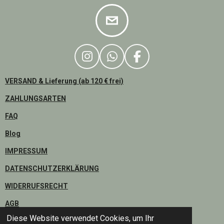
I
W
F
N
H
A
VERSAND & Lieferung (ab 120 € frei)
S
A
C
T
T
E
ZAHLUNGSARTEN
A
S
B
FAQ
G
A
O
R
P
O
Blog
A
P
K
IMPRESSUM
M
DATENSCHUTZERKLÄRUNG
WIDERRUFSRECHT
AGB
Diese Website verwendet Cookies, um Ihr
Newsletter abonnieren