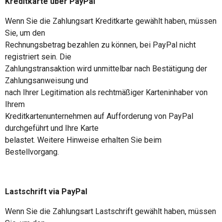
Kreditkarte über PayPal
Wenn Sie die Zahlungsart Kreditkarte gewählt haben, müssen
Sie, um den
Rechnungsbetrag bezahlen zu können, bei PayPal nicht
registriert sein. Die
Zahlungstransaktion wird unmittelbar nach Bestätigung der
Zahlungsanweisung und
nach Ihrer Legitimation als rechtmäßiger Karteninhaber von
Ihrem
Kreditkartenunternehmen auf Aufforderung von PayPal
durchgeführt und Ihre Karte
belastet. Weitere Hinweise erhalten Sie beim
Bestellvorgang.
Lastschrift via PayPal
Wenn Sie die Zahlungsart Lastschrift gewählt haben, müssen