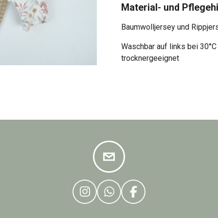
Material- und Pflegeh
Baumwolljersey und Rippjer
Waschbar auf links bei
30°C
trocknergeeignet
I
W
F
N
H
A