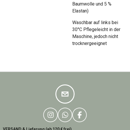
Baumwolle und 5 %
Elastan)
Waschbar auf links bei
30°C Pflegeleicht
in der
Maschine, jedoch nicht
trocknergeeignet
I
W
F
N
H
A
VERSAND & Lieferung (ab 120 € frei)