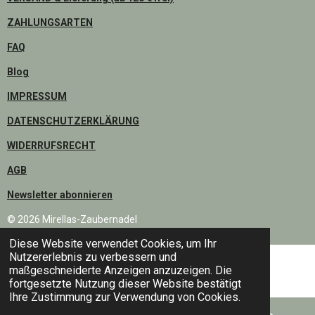
S
A
C
T
T
E
ZAHLUNGSARTEN
A
S
B
FAQ
G
A
O
R
P
O
Blog
A
P
K
IMPRESSUM
M
DATENSCHUTZERKLÄRUNG
WIDERRUFSRECHT
AGB
Newsletter abonnieren
© 2026 Mirellas-Zaubernadel
Diese Website verwendet Cookies, um Ihr
Nutzererlebnis zu verbessern und
maßgeschneiderte Anzeigen anzuzeigen. Die
fortgesetzte Nutzung dieser Website bestätigt
Ihre Zustimmung zur Verwendung von Cookies.