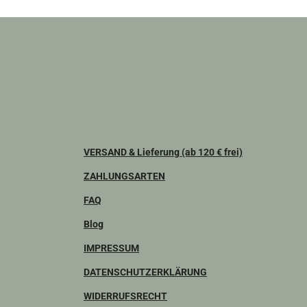
VERSAND & Lieferung (ab 120 € frei)
ZAHLUNGSARTEN
FAQ
Blog
IMPRESSUM
DATENSCHUTZERKLÄRUNG
WIDERRUFSRECHT