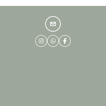
I
W
F
N
H
A
S
A
C
T
T
E
A
S
B
G
A
O
R
P
O
A
P
K
M