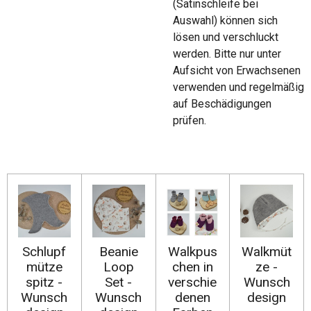
(Satinschleife bei
Auswahl) können sich
lösen und verschluckt
werden. Bitte nur unter
Aufsicht von Erwachsenen
verwenden und regelmäßig
auf Beschädigungen
prüfen.
Schlupf
Beanie
Walkpus
Walkmüt
mütze
Loop
chen in
ze -
spitz -
Set -
verschie
Wunsch
Wunsch
Wunsch
denen
design