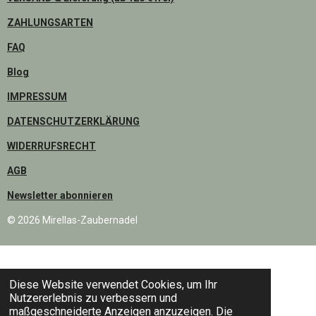
S
A
C
T
T
E
ZAHLUNGSARTEN
A
S
B
FAQ
G
A
O
R
P
O
Blog
A
P
K
IMPRESSUM
M
DATENSCHUTZERKLÄRUNG
WIDERRUFSRECHT
AGB
Newsletter abonnieren
© 2026 Mirellas-Zaubernadel
Diese Website verwendet Cookies, um Ihr
Nutzererlebnis zu verbessern und
maßgeschneiderte Anzeigen anzuzeigen. Die