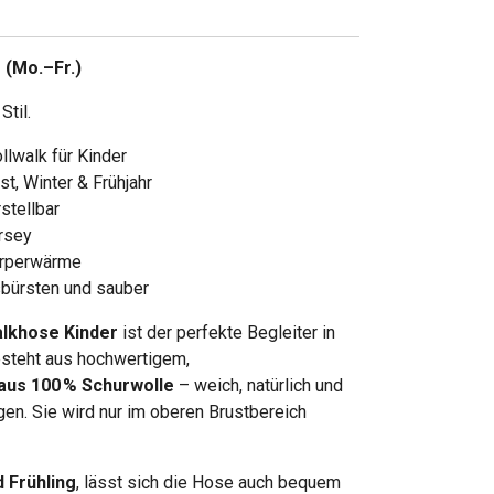
 (Mo.–Fr.)
til.
lwalk für Kinder
t, Winter & Frühjahr
stellbar
rsey
Körperwärme
bürsten und sauber
lkhose Kinder
ist der perfekte Begleiter in
besteht aus hochwertigem,
aus 100 % Schurwolle
– weich, natürlich und
n. Sie wird nur im oberen Brustbereich
d Frühling
, lässt sich die Hose auch bequem