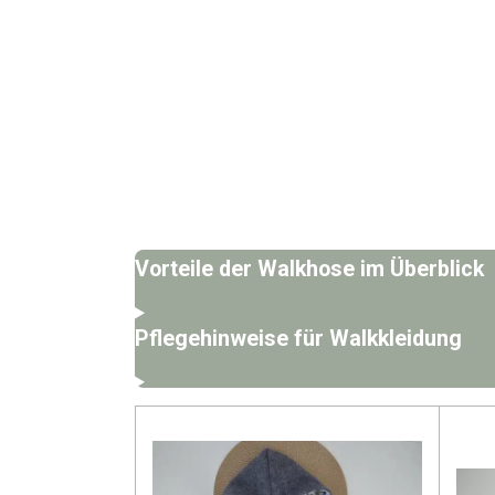
Vorteile der Walkhose im Überblick
Pflegehinweise für Walkkleidung