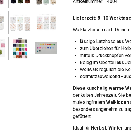
Artikelnummer:
14004
Lieferzeit: 8–10 Werktage
Walklatzhosen nach Deinem S
lässige Latzhose aus Wol
zum Überziehen für Herbs
mittels Druckknöpfen ver
Beleg im Oberteil aus Je
Wollwalk reguliert die 
schmutzabweisend - aus
Diese
kuschelig warme Wa
der kalten Jahreszeit. Sie 
mulesingfreiem
Walkloden 
besonders angenehm zu trage
gefüttert.
Ideal für
Herbst, Winter un