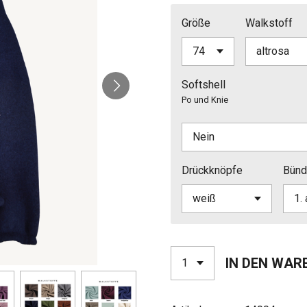
Größe
Walkstoff
Softshell
Po und Knie
Drückknöpfe
Bünd
IN DEN WAR