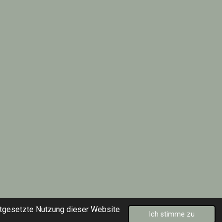
rtgesetzte Nutzung dieser Website
Ich stimme zu