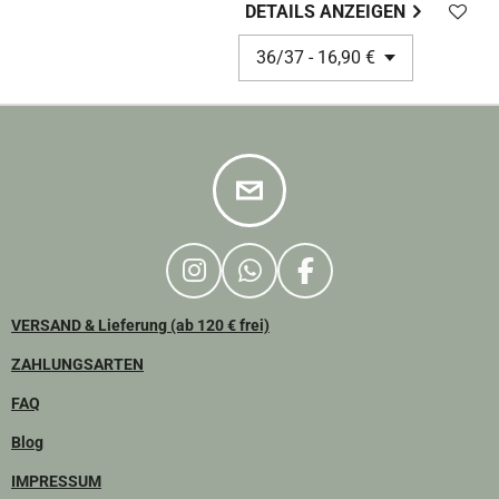
DETAILS ANZEIGEN
I
W
F
N
H
A
VERSAND & Lieferung (ab 120 € frei)
S
A
C
T
T
E
ZAHLUNGSARTEN
A
S
B
FAQ
G
A
O
R
P
O
Blog
A
P
K
IMPRESSUM
M